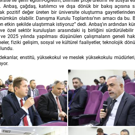
rsite ile şehri eğitim-öğretim, bilimsel proje üretimi ve sosyal 
 Arıbaş, çağdaş, katılımcı ve dışa dönük bir bakış açısına s
rak pozitif değer üreten bir üniversite oluşturma gayretleri
mümkün olabilir. Danışma Kurulu Toplantısı’nın amacı da bu. Biz
en etkin şekilde ulaştırmak istiyoruz” dedi. Arıbaş’ın ardından k
 özel sektör kuruluşları arasındaki iş birliğini sürdürülebil
e 2025 yılında yapılması düşünülen çalışmaların geneli hakkı
eler, fiziki gelişim, sosyal ve kültürel faaliyetler, teknolojik dön
bulundu.
 dekanlar, enstitü, yüksekokul ve meslek yüksekokulu müdürleri,
yor.