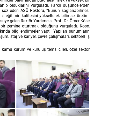
etkinlikler bakımından bütünleştirmek ve yüksek bir
ahip olduklarını vurguladı. Farklı düşüncelerden
nden söz eden ASÜ Rektörü, “Bunun sağlanabilmesi
, eğitimin kalitesini yükselterek bilimsel üretimi
ürsüye gelen Rektör Yardımcısı Prof. Dr. Ömer Köse
ir bir zemine oturtmak olduğunu vurguladı. Köse,
nda bilgilendirmeler yaptı. Yapılan sunumların
üşüm, staj ve kariyer, çevre çalışmaları, sektörel iş
 kamu kurum ve kuruluş temsilcileri, özel sektör