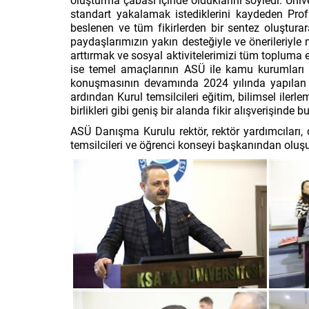
oluşturma çabası içinde olduklarını söyledi. Ünive
standart yakalamak istediklerini kaydeden Prof.
beslenen ve tüm fikirlerden bir sentez oluştura
paydaşlarımızın yakın desteğiyle ve önerileriyle 
arttırmak ve sosyal aktivitelerimizi tüm topluma 
ise temel amaçlarının ASÜ ile kamu kurumları ve
konuşmasının devamında 2024 yılında yapılan v
ardından Kurul temsilcileri eğitim, bilimsel ilerlem
birlikleri gibi geniş bir alanda fikir alışverişinde 
ASÜ Danışma Kurulu rektör, rektör yardımcıları,
temsilcileri ve öğrenci konseyi başkanından oluşu