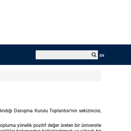
EN
lındığı Danışma Kurulu Toplantısı’nın sekizincisi,
opluma yönelik pozitif değer üreten bir üniversite